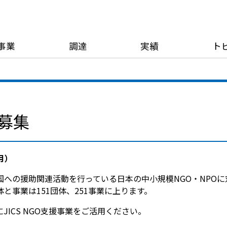
事業
調達
実績
ト
の募集
月）
の援助関連活動を行っている日本の中小規模NGO・NPOに対し
体と事業は151団体、251事業に上ります。
ICS NGO支援事業をご活用ください。