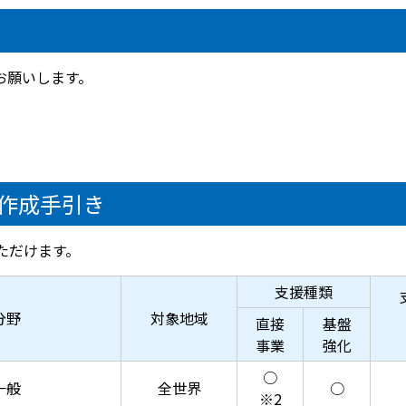
お願いします。
作成手引き
ただけます。
支援種類
分野
対象地域
直接
基盤
事業
強化
○
一般
全世界
○
※2