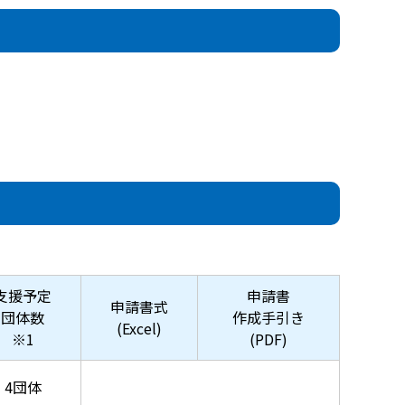
支援予定
申請書
申請書式
団体数
作成手引き
(Excel)
※1
(PDF)
4団体