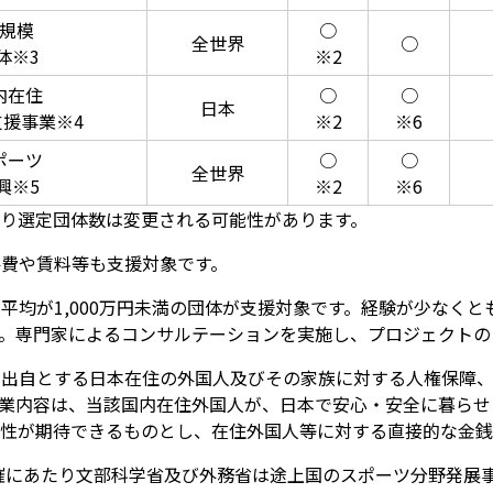
規模
○
全世界
○
体※3
※2
内在住
○
○
日本
援事業※4
※2
※6
ポーツ
○
○
全世界
興※5
※2
※6
より選定団体数は変更される可能性があります。
件費や賃料等も支援対象です。
平均が1,000万円未満の団体が支援対象です。経験が少なく
。専門家によるコンサルテーションを実施し、プロジェクトの
を出自とする日本在住の外国人及びその家族に対する人権保障
業内容は、当該国内在住外国人が、日本で安心・安全に暮らせ
性が期待できるものとし、在住外国人等に対する直接的な金銭
にあたり文部科学省及び外務省は途上国のスポーツ分野発展事業「ス